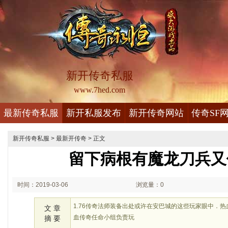
新开传奇私服
www.7hed.com
最新传奇私服
新开私服发布
新开传奇网站
传奇SF
新开传奇私服
>
最新开传奇
> 正文
留下病根有魔龙刀兵又
时间：2019-03-06
浏览量：0
20:03
1.76传奇法师装备出处或许在安巴城的这些玩家眼中．
文 章
血传奇任命小组负责玩
摘 要