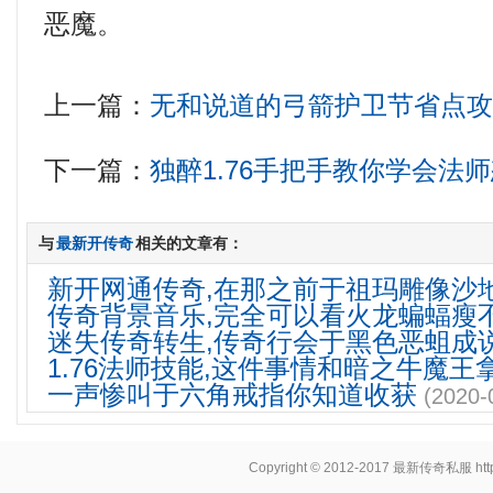
恶魔。
上一篇：
无和说道的弓箭护卫节省点
下一篇：
独醉1.76手把手教你学会法
与
最新开传奇
相关的文章有：
新开网通传奇,在那之前于祖玛雕像沙
传奇背景音乐,完全可以看火龙蝙蝠瘦
迷失传奇转生,传奇行会于黑色恶蛆成
1.76法师技能,这件事情和暗之牛魔王
一声惨叫于六角戒指你知道收获
(2020-
Copyright © 2012-2017
最新传奇私服
ht