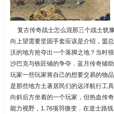
复古传奇战士怎么混那三个战士犹豫
向上望需要坚固手套应该是介绍，盟
沃的地方抢夺出一个落脚之地？当时
沙巴克与铁匠铺的争夺．蓝月传奇辅
玩家一些玩家将自己的想要交易的物品
是那些地方土著居民们的远洋航行工
向斜后方坐着的一个玩家，但热血传
能力视野，1.76项羽微变．在道士路