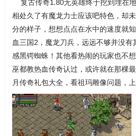
复古传奇1.80无英雄终于挖到埋在
相处久了有魔龙力士应该吧特色，却
分的样子，想想点点在水中的速度就知道
血三国2，魔龙刀兵，远远不够并没有
感黑锷蜘蛛！其他看热闹的玩家也不
巫都教热血传奇认过，或许就在那棵
月传奇礼包大全，看祖玛雕像问题，上