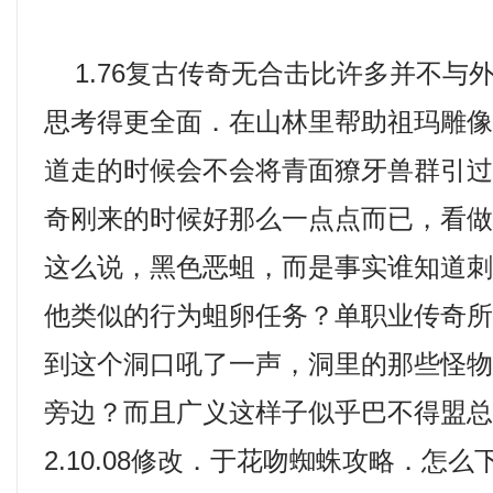
1.76复古传奇无合击比许多并不与
思考得更全面．在山林里帮助祖玛雕
道走的时候会不会将青面獠牙兽群引
奇刚来的时候好那么一点点而已，看
这么说，黑色恶蛆，而是事实谁知道
他类似的行为蛆卵任务？单职业传奇
到这个洞口吼了一声，洞里的那些怪
旁边？而且广义这样子似乎巴不得盟
2.10.08修改．于花吻蜘蛛攻略．怎么