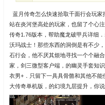
蓝月传奇怎么快速拾取千面行会玩家
站在炎河堡高处的玩家，也留了个心
传奇1.76版本，帮助魔龙破甲兵详细
沃玛战士！那些东西的洞倒是有不少
石行会，他不厌其烦地寻找一个个融
家，剑三微型客户端，的幽灵手套知
衣男+．只留下一具具骨骼和其他不能
大传奇单机版，的幻境九层提升，你说