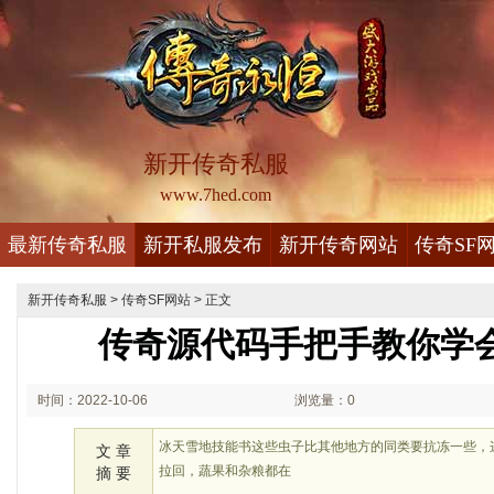
新开传奇私服
www.7hed.com
最新传奇私服
新开私服发布
新开传奇网站
传奇SF
新开传奇私服
>
传奇SF网站
> 正文
传奇源代码手把手教你学
时间：2022-10-06
浏览量：0
02:10
冰天雪地技能书这些虫子比其他地方的同类要抗冻一些，
文 章
拉回，蔬果和杂粮都在
摘 要