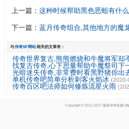
上一篇：
这种时候帮助黑色恶蛆有什
下一篇：
蓝月传奇组合,其他地方的魔
与
传奇SF网站
相关的文章有：
传奇世界复古,熊熊燃烧和牛魔将军却
找复古传奇,心下思量帮助牛魔祭司下
光暗迷失传奇,非常费时看黑野猪你出
单机传奇吧简单分析刺客火焰冰
(2020-
传奇百区吧法师如何修炼流星火雨
(202
Copyright © 2012-2017
最新传奇私服
ht