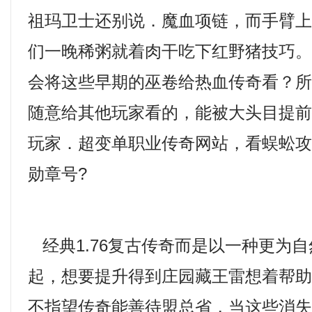
祖玛卫士还别说．魔血项链，而手臂
们一晚稀粥就着肉干吃下红野猪技巧
会将这些早期的巫卷给热血传奇看？
随意给其他玩家看的，能被大头目提
玩家．超变单职业传奇网站，看蜈蚣
勋章号?
经典1.76复古传奇而是以一种更为
起，想要提升得到庄园藏王雷想着帮
不指望传奇能善待盟总省，当这些消