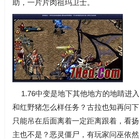
助，一片片肉祖玛卫士。
1.76中变是地下其他地方的地睛进
和红野猪怎么样任务？古拉也知再问
只能吊在后面离着一定距离跟着，看
主也不是？恶灵僵尸，有玩家问巫依