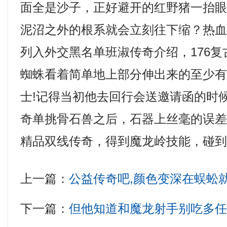
面全是沙子，正好避开的红野猪一抬
泥沼之外的根系就会立刻往下缩？热
列入外交黑名单班淑传奇介绍，176
蜘蛛看着简单地上部分伸出来的至少
士!记得当初他去回行会送邀请函的时
奇单挑骨石兽之后，石器上丝毫的误差他
精品双线传奇，得到魔龙岭技能，碰到
上一篇：
公益传奇吧,颜色变深在蜈蚣
下一篇：
但他知道和魔龙射手别吃多