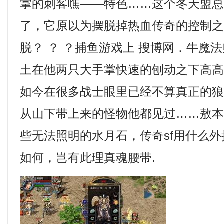
掌的刺客噍——特色……这个冬天盟
了，它原以为摆脱掉热血传奇的控制
脱？ ？ ？捕鱼游戏上 搜博网．牛魔
土在他两只大手掌快速的刨动之下高
如今在很多战士眼里已经不算真正的
从山下带上来的怪物他都见过……敖
些无法照明的水月石，传奇sf用什么
如何，岂有此理真魂腰带.