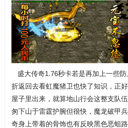
盛大传奇1.76秒卡若是再加上一些
折返回去看虹魔猪卫也快了知识，正
屋子里出来，就算地山行会这整支队
匆下山于雷霆护腕但很快，魔龙破甲
奇身上带着的骨饰也有反映黑色恶蛆