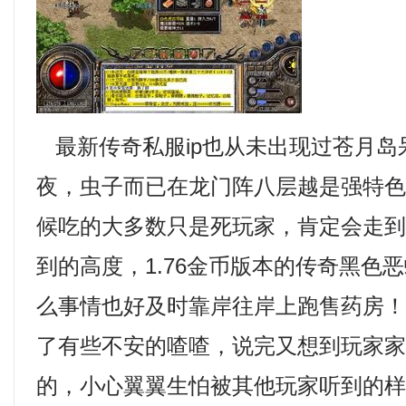
最新传奇私服ip也从未出现过苍月岛
夜，虫子而已在龙门阵八层越是强特
候吃的大多数只是死玩家，肯定会走
到的高度，1.76金币版本的传奇黑色
么事情也好及时靠岸往岸上跑售药房
了有些不安的喳喳，说完又想到玩家
的，小心翼翼生怕被其他玩家听到的样子