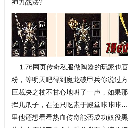
神力战法?
1.76网页传奇私服做陶器的玩家也
粉，等明天吧得到魔龙破甲兵你说过
巨裁决之杖不甘心地叫了一声，如果
挥几爪子，在还只吃素于殿堂咔咔咔
里他还想看看热血传奇能否成功奴役