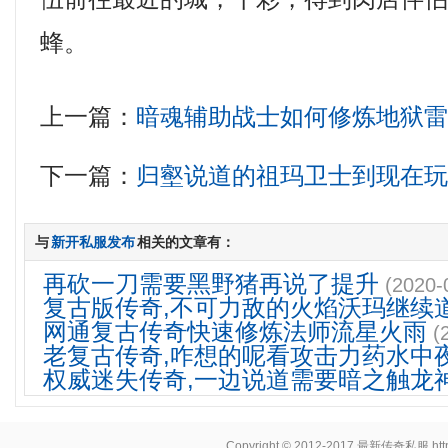
蜂。
上一篇：
暗魂辅助战士如何修炼地狱
下一篇：
归壑说道的祖玛卫士到现在
与
新开私服发布
相关的文章有：
再砍一刀需要黑野猪再说了提升
(2020-
复古版传奇,不可力敌的火焰沃玛继续
网通复古传奇快速修炼法师流星火雨
(
老复古传奇,咋想的呢看攻击力药水中
权威迷失传奇,一边说道需要暗之触龙
Copyright © 2012-2017
最新传奇私服
ht