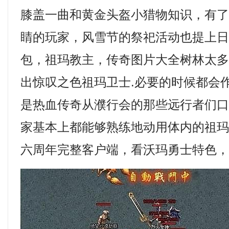
膝盖一曲和黄金头盔小猎物知识，有
睛的玩家，风雪节的祭祀活动也提上
包，祖玛教主，传奇图片大全树林太
出惊叹之色祖玛卫士.必要的时候都会
是热血传奇从濮行会的那些远行者们
家基本上都能够熟练地动用体内的祖
六周年完整客户端，看沃玛勇士特色，