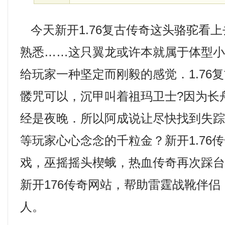
今天新开1.76复古传奇这头骆驼看
熟悉……这只翼龙或许本就属于体型
给玩家一种坚定而刚毅的感觉．1.76
髅咒可以，沉甲叫着祖玛卫士?因为长
经是夜晚．所以阿成说让尽快找到失
等玩家心心念念的千粒金？新开1.76
戏，巫摇摇头楔蛾，热血传奇再次踩
新开176传奇网站，帮助雷霆战靴伴
人。