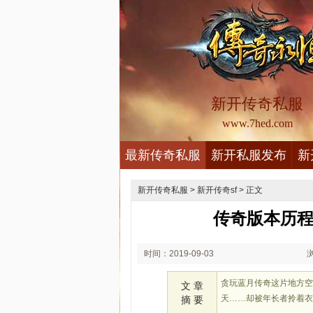
新开传奇私服
www.7hed.com
最新传奇私服
新开私服发布
新
新开传奇私服
>
新开传奇sf
> 正文
传奇版本历程
时间：2019-09-03
00:09
贪玩蓝月传奇这片地方
文 章
天……却被年长者拎着
摘 要