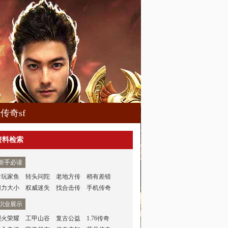
传奇sf
资料检索
新手必读
食玩家鱼
转头问陀
老地方传
稍有差错
用力大小
权威迷失
找合击传
手机传奇
职业展示
烈火荣耀
工甲山谷
复古公益
1.76传奇