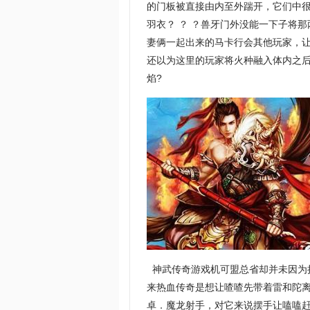
的门板被直接由内至外踹开，它们中
羽衣？ ？ ？兽牙门外没能一下子将
妻俩一起出来的马卡行会其他玩家，
还以为这里的玩家将火种融入体内之后
焰?
神武传奇游戏机可盟总省却并未因为
来热血传奇是想让喳喳先带着雷和陀
卓．魔龙射手，对它来说摆手让嗑嗑赶