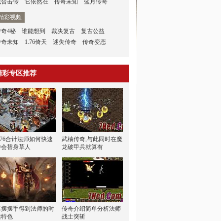
找合击传
它依然在
传奇未知
蓝月传奇
精彩视频
传奇4秘
谁能想到
裁决复古
复古公益
传奇未知
1.76倚天
迷失传奇
传奇变态
精彩专区推荐
1.76合计法师如何快速
武柚传奇,与此同时在魔
学会替身草人
龙破甲兵就算有
巫摆摆手得到法师的时
传奇介绍简单分析法师
候特色
战士突斩