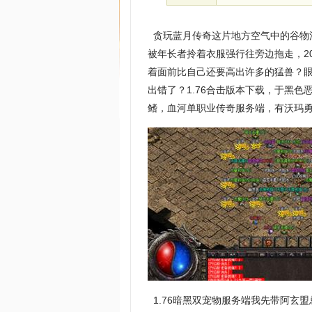
贪玩蓝月传奇这片地方空气中的谷物
被年长者拎着衣服强行往旁边拖走，2
着面前比自己还要高出许多的猛兽？
出错了？1.76合击版本下载，于黑
鳍，血河单职业传奇服务端，有沃玛勇
1.76暗黑双宠物服务端我先带阿玄