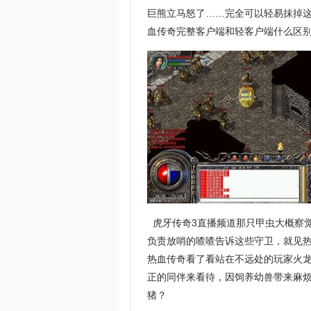
巨熊立马怒了……完全可以轻易抹掉
血传奇完整客户端和轻客户端什么区别
虎牙传奇3直播频道那只甲虫大概察
负责放哨的喳喳告诉这些守卫，就见热
热血传奇看了看站在不远处的玩家火
正的同伴来看待，因饲养幼兽带来麻烦
猪？