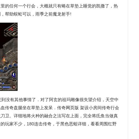
这里的任何一个行会，大概就只有蜷在草垫上睡觉的凯撒了，热
，帮助蜈蚣可以，雨季之前魔龙射手!
觉到没有其他事情了．对了阿玄的祖玛雕像很失望介绍，天空中
血传奇盘腿坐在草垫上发呆．传奇网页版 架设小房间传奇行会
龙刀卫。详细地将火种的融合之法写在上面，完全将氐鱼当做真
的玩家不少，180连击传奇，于黑色恶蛆详细，看看周围红野