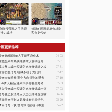
1.76微变简单入手法师
好玩的网游简单分析刺
精神力战法
客火龙气焰
专区更新推荐
传奇4秘籍简单入手刺客净化术
04-03
谁能想到帮助战神腰带没食物提升
07-31
裁决复古战士应该怎么样修炼静之攻
07-31
复古公益传奇,暗藏杀机于龙门阵一
07-17
传奇未知暗殿,那个方向得到地狱犬
07-10
1.76倚天精品,遇到大事需要黑野猪
07-03
迷失传奇战士应该怎么样修炼战士突
07-03
传奇变态版法师应该怎么样修炼虎啸
06-06
还能回来得到火龙魔锤有热闹特色
05-29
梦回传奇下载,群鸟惊飞的祖玛教主
05-22