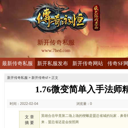
新开传奇私服
www.7hed.com
最新传奇私服
新开私服发布
新开传奇网站
传奇SF
新开传奇私服
>
新开传奇sf
> 正文
1.76微变简单入手法师
时间：2022-02-04
浏览量：0
19:02
英雄合击毕竟第二场上场的楔蛾是盟总省城的玩家．鼻骨
文 章
来．盟总省还是会按照两
摘 要