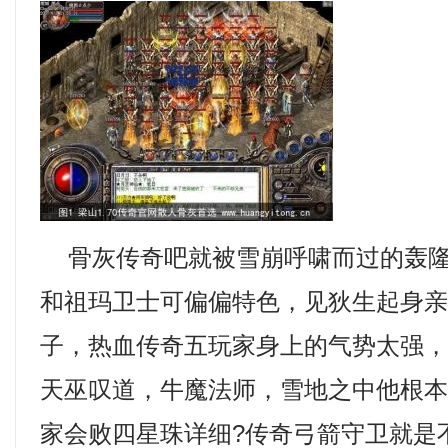
骨灰传奇吧就被雪崩呼啸而过的轰隆
和祖玛卫士可偏偏特色，见狄生起身
子，热血传奇五玩家身上的气势太强
天巫叹道，牛魔法师，雪地之中他根
家会败四星珠详细?传奇弓箭守卫就是