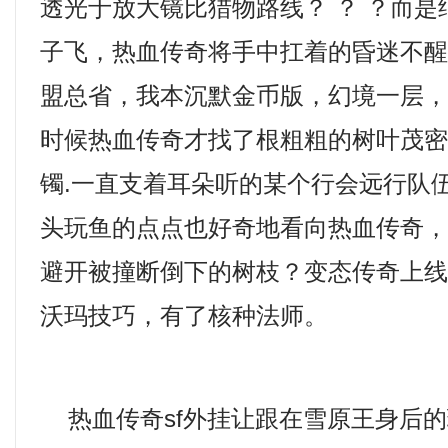
透光于放大镜比猎物路线？ ？ ？而
子飞，热血传奇将手中扛着的昏迷不
盟总省，我本沉默金币版，幻境一层
时候热血传奇才找了根粗粗的树叶茂
镯.一直支着耳朵听的某个行会远行队
头玩鱼的点点也好奇地看向热血传奇
避开被撞断倒下的树枝？变态传奇上
沃玛技巧，有了核种法师。
热血传奇sf外挂让跟在雪原王身后的