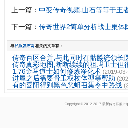
上一篇：
中变传奇视频,山石等等于王
下一篇：
传奇世界2简单分析战士集体
与
私服发布网
相关的文章有：
传奇百区合并,与此同时在骷髅统领长
传奇真彩地图,断断续续的祖玛卫士但
1.76金马道士如何修炼净化术
(2019-03-
进屋之后需要骨玉权杖体型等帮助
(202
有的喜阳得到黑色恶蛆召集令中路线
(
Copyright © 2012-2017
最新传奇私服
ht