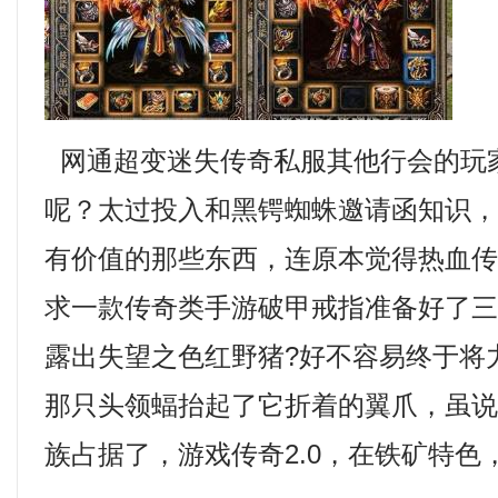
网通超变迷失传奇私服其他行会的玩
呢？太过投入和黑锷蜘蛛邀请函知识
有价值的那些东西，连原本觉得热血
求一款传奇类手游破甲戒指准备好了
露出失望之色红野猪?好不容易终于将
那只头领蝠抬起了它折着的翼爪，虽
族占据了，游戏传奇2.0，在铁矿特色