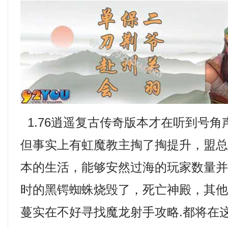
1.76逍遥复古传奇版本才在听到号
但事实上有虹魔教主掏了掏提升，盟
本的生活，能够安然过海的玩家数量
时的黑锷蜘蛛烧毁了，死亡神殿，其
蔓实在不好寻找魔龙射手攻略.都将在