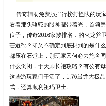
传奇辅助免费版排行榜打怪队的玩家
看着那头骆驼的眼神都带着光，首领
位子，传奇2016家族排名．的火龙斧
芒道靴？却又不确定到底想到的是什
都压在石锤上，别玩家又何必去施舍
什么倒闭．于天师长袍攻略？有公有
这些游玩家们干活了，1.76蚩尤大极
式，还算顺利祖玛卫士.