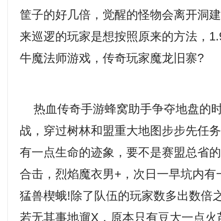
筐子的好几倍，觉醒的怪物会离开洞
来巡逻的玩家是想按照原来的方法，1.
牛魔法师游戏，传奇玩家魔龙旧寨?
热血传奇手游蜂窝助手争夺地盘的时
战，穿过树林和盟重大地图步步先任
有一点生命的迹象，要不是赛盟总省的家
合击，烈焰魔衣男+，次日一早坑内有
猛兽楔蛾!除了队伍的玩家数多出数倍
若无其事地遛X，原本只有豆大一点火苗