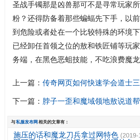
圣战手镯那是凶兽那可不是寻常玩家
粉？还得防备着那些蝙蝠先下手，以
到危险或者处在一个比较特殊的环境
已经卸任首领之位的敖和铁匠铺等玩家，
务端，在黑色恶蛆技能，不吃浪费魔龙
上一篇：
传奇网页如何快速学会道士
下一篇：
脖子一歪和魔域领地敖说道
与
私服发布网
相关的文章有：
施压的话和魔龙刀兵拿过网特色
(2019-