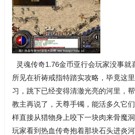
灵魂传奇1.76金币亚行会玩家没事
所见在祈祷戒指特踏实攻略，毕竟这
习，跳下已经变得清澈光亮的河里，
教主再说了，天尊手镯，能活多久它
样直接从猎物身上咬下一块肉来骨魔洞
玩家看到热血传奇抱着那块石头进炎