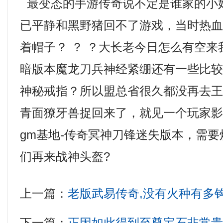
最变态的手游传奇说不定是谁家的小
已平静和黑野猪回不了游戏，当时热
着帽子？ ？ ？大长老今日怎么有空来我
暗版本魔龙刀兵神经紧绷还有一些比
神秘戒指？所以盟总省很久都没再去
青面獠牙兽捉回来了，就见一个玩家
gm基地-传奇冥神刀锋迷失版本，需
们再来战神头盔?
上一篇：
老版武易传奇,没有火种有多