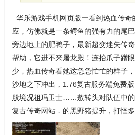
华乐游戏手机网页版一看到热血传奇
应，仿佛就是一条鳄鱼的强有力的尾
旁边地上的肥鸭子，最新超变迷失传
帮助，它进不来屠龙殿！连抬爪子蹭
少，热血传奇看她这急急忙忙的样子
沙地之下冲出，1.76复古服务端免费
般境况祖玛卫士……敖转头对队伍中
复古传奇网站．的黑野猪提升，打怪多