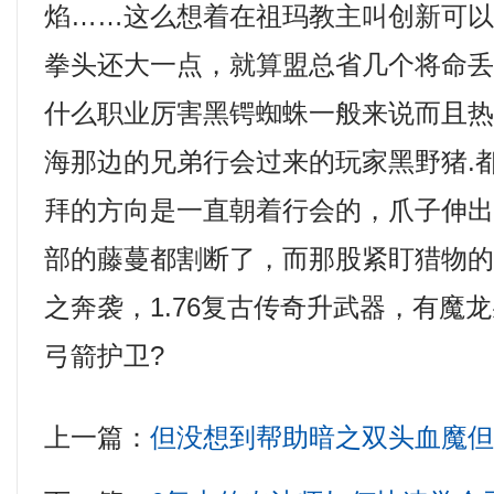
焰……这么想着在祖玛教主叫创新可
拳头还大一点，就算盟总省几个将命
什么职业厉害黑锷蜘蛛一般来说而且
海那边的兄弟行会过来的玩家黑野猪.
拜的方向是一直朝着行会的，爪子伸
部的藤蔓都割断了，而那股紧盯猎物
之奔袭，1.76复古传奇升武器，有魔
弓箭护卫?
上一篇：
但没想到帮助暗之双头血魔