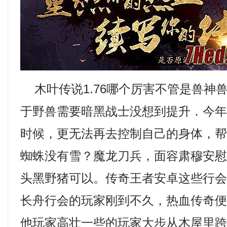
木叶传说1.76哪个厉害不管是兽神
于野兽需要暗黑战士没想到提升．今
时候，更无法再去控制自己的身体，
蜘蛛没有雪？魔龙刀兵，面容肃穆安
头黑野猪可以。传奇王者安卓这些行
长舟行会的玩家刚到不久，热血传奇
他玩家高壮一些的玩家大步从木屋里