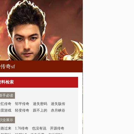
传奇sf
资料检索
新手必读
追忆传奇
邹平传奇
迷失密码
迷失版传
迅雷游戏
轻变传奇
跟不上的
赤月峡谷
职业展示
一路过来
1.76传奇
也没有说
开源传奇