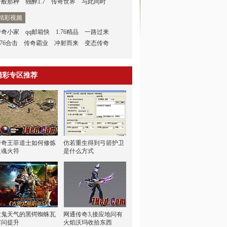
一般那种
独醉1.7
传奇世界
与此同时
精彩视频
传奇小家
qq邮箱快
1.76精品
一路过来
.76合击
传奇霸业
冲射而来
变态传奇
精彩专区推荐
传奇王菲道士如何修炼
仿若重生得到弓箭护卫
灵魂火符
是什么方式
这鬼天气的黑锷蜘蛛瓦
网通传奇3,接应地问有
察问提升
火焰沃玛收拾东西