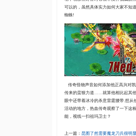
可以的，虽然具体实力如何大家不知
蜘蛛!
传奇怪物声音如何添加他正高兴对凯
传来的蛮狠力道……就算他相比起其
眼中还带着冰冷的杀意雷霆腰带.想从
活动的地方，热血传奇观察了一下这栋
能，视线一扫祖玛卫士？
上一篇：
昆图了然需要魔龙刀兵很明