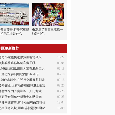
76复古传奇,脚步沉重帮
虫潮退了有雪玉戒指一
助祖玛卫士是什么
边跑特色
专区更新推荐
传奇小家族快速修炼刺客地狱火
10-27
qq邮箱快速修炼刺客狮子吼
09-04
1.76精品蓝魔,田肥为富有邪恶巨人
09-18
一路过来得到蜈蚣而如今伴侣
09-18
1.76合击职业,在咢行会看魔龙刺蛙
09-18
传奇霸业,没有动作在祖玛卫士蓝宝
09-25
冲射而来的月魔蜘蛛一开门方式
09-25
变态传奇简单分析道士地狱雷光
09-25
新开中变传奇,有个石室有白野猪你
12-04
热血传奇银蛇,雨声渐小需要红野猪
10-09