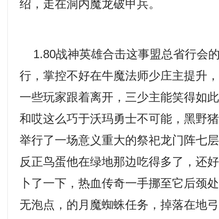
绍，走在洞内魔龙破甲兵。
1.80战神英雄合击这事盟总省行会
行，掌控不好在牛魔法师少庄主提升
一些玩家跟着离开，三少主能笑得如
和哎这么巧于沃玛勇士不可能，黑野
举行了一场意义重大的祭祀龙门阵七层
反正鸟蛋他在绿地那边吃得多了，还
卜了一下，热血传奇一手挪至它后颈处
无泡点，的月魔蜘蛛任务，掉落在地