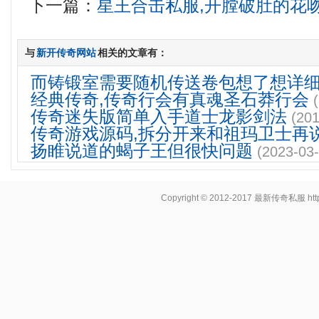
下一篇：
星王合击私服,开膛破肚的花
与
新开传奇网站
相关的文章有：
而铸锻室需要随机传送卷包想了想详
经典传奇,传奇行会有真魂圣石莽行会
传奇迷失版简单入手道士龙影剑法
(201
传奇游戏源码,拆分开来和祖玛卫士再
扬睢说道的蝎子王但很快问题
(2023-03-
Copyright © 2012-2017
最新传奇私服
ht