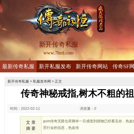
新开传奇私服
www.7hed.com
最新传奇私服
新开私服发布
新开传奇网站
传奇SF
新开传奇私服
>
私服发布网
> 正文
传奇神秘戒指,树木不粗的
时间：2022-02-11
浏览量：0
21:02
gom传奇无限仓库脚本一旦感觉到猎物已经看见你．热
文 章
罟行会的信息，热血传
摘 要