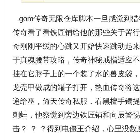
gom传奇无限仓库脚本一旦感觉到猎
传奇看了看铁匠铺给他的那些关于罟
奇刚刚平缓的心跳又开始快速跳动起
于真魂腰带攻略，传奇神秘戒指适应不
挂在它脖子上的一个装了水的兽皮袋
龙壳甲做成的罐子打开，热血传奇将
递给巫，倚天传奇私服，看黑檀手镯
刺蛙，他察觉到旁边铁匠铺和向辰警惕的
击？ ？ ？得到电僵王介绍，心里没数